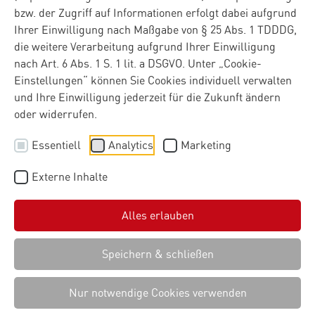
Praxis
bzw. der Zugriff auf Informationen erfolgt dabei aufgrund
Ihrer Einwilligung nach Maßgabe von § 25 Abs. 1 TDDDG,
die weitere Verarbeitung aufgrund Ihrer Einwilligung
Im ersten Teil unserer Serie haben wir die
nach Art. 6 Abs. 1 S. 1 lit. a DSGVO. Unter „Cookie-
Herausforderungen und neue Realitäten des EU Data Act
Einstellungen“ können Sie Cookies individuell verwalten
beleuchtet. Nun widmen wir uns den Chancen: Welche
und Ihre Einwilligung jederzeit für die Zukunft ändern
neuen Geschäftsmodelle entstehen? Was sollten
oder widerrufen.
Unternehmen strategisch tun? Und wie geht es mit dem
Data Act in den kommenden Jahren weiter?
Essentiell
Analytics
Marketing
Externe Inhalte
Alles erlauben
Speichern & schließen
Nur notwendige Cookies verwenden
©