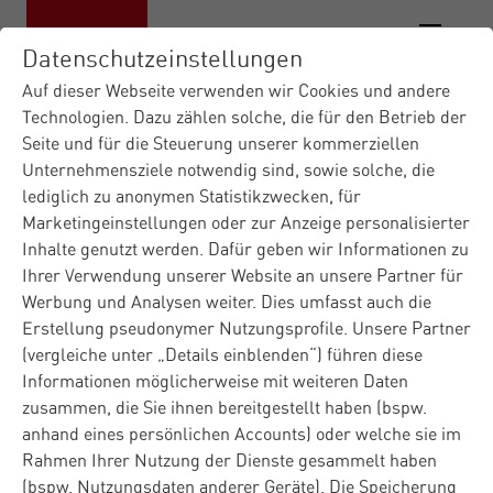
Datenschutzeinstellungen
Auf dieser Webseite verwenden wir Cookies und andere
Technologien. Dazu zählen solche, die für den Betrieb der
Seite und für die Steuerung unserer kommerziellen
Materna IT-Dienstleister
Insights
Blog
|
|
|
Unternehmensziele notwendig sind, sowie solche, die
Data & AI
EU Data Act – Chancen,
|
lediglich zu anonymen Statistikzwecken, für
Sa...
Marketingeinstellungen oder zur Anzeige personalisierter
Inhalte genutzt werden. Dafür geben wir Informationen zu
Ihrer Verwendung unserer Website an unsere Partner für
Blog
Europe
Regulatory
Werbung und Analysen weiter. Dies umfasst auch die
11.11.2025
Data & AI
Erstellung pseudonymer Nutzungsprofile. Unsere Partner
(vergleiche unter „Details einblenden“) führen diese
EU Data Act –
Informationen möglicherweise mit weiteren Daten
zusammen, die Sie ihnen bereitgestellt haben (bspw.
Chancen, Sanktionen
anhand eines persönlichen Accounts) oder welche sie im
Rahmen Ihrer Nutzung der Dienste gesammelt haben
und Strategien für die
(bspw. Nutzungsdaten anderer Geräte). Die Speicherung