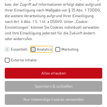
bzw. der Zugriff auf Informationen erfolgt dabei aufgrund
IT-Dienstleister positioniert sich als starker Partner der
Ihrer Einwilligung nach Maßgabe von § 25 Abs. 1 TDDDG,
Bundeswehr und stärkt die digitale Souveränität im
die weitere Verarbeitung aufgrund Ihrer Einwilligung
Verteidigungsumfeld
nach Art. 6 Abs. 1 S. 1 lit. a DSGVO. Unter „Cookie-
Einstellungen“ können Sie Cookies individuell verwalten
und Ihre Einwilligung jederzeit für die Zukunft ändern
oder widerrufen.
Die Materna-Gruppe richtet ihr Cyber- und IT-
Essentiell
Analytics
Marketing
Engagement für den Verteidigungsbereich strategisch
neu aus und stärkt damit ihre Position als verlässlicher
Externe Inhalte
Partner der Bundeswehr. Im Fokus stehen dabei der
Ausbau verlegefähiger, hochverfügbarer IT-Systeme, die
Alles erlauben
Digitalisierung militärischer Führungs- und
Unterstützungsprozesse sowie die Entwicklung sicherer
Speichern & schließen
Plattformlösungen für den Einsatz im In- und Ausland.
Die Anforderungen an die Streitkräfte verändern sich
Nur notwendige Cookies verwenden
kontinuierlich – unter anderem durch Cyber-