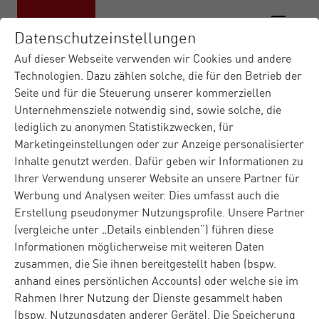
Datenschutzeinstellungen
Auf dieser Webseite verwenden wir Cookies und andere
Technologien. Dazu zählen solche, die für den Betrieb der
Seite und für die Steuerung unserer kommerziellen
Materna IT-Dienstleister
Insights
Presse
|
|
Unternehmensziele notwendig sind, sowie solche, die
Materna richtet Bereich D...
|
lediglich zu anonymen Statistikzwecken, für
Marketingeinstellungen oder zur Anzeige personalisierter
Inhalte genutzt werden. Dafür geben wir Informationen zu
Presse
Corporate
Ihrer Verwendung unserer Website an unsere Partner für
Cyber Security
Dortmund
17.04.2025
Werbung und Analysen weiter. Dies umfasst auch die
Erstellung pseudonymer Nutzungsprofile. Unsere Partner
Public Sector
Defence
(vergleiche unter „Details einblenden“) führen diese
Informationen möglicherweise mit weiteren Daten
Materna richtet
zusammen, die Sie ihnen bereitgestellt haben (bspw.
Bereich Defence
anhand eines persönlichen Accounts) oder welche sie im
Rahmen Ihrer Nutzung der Dienste gesammelt haben
strategisch neu aus
(bspw. Nutzungsdaten anderer Geräte). Die Speicherung