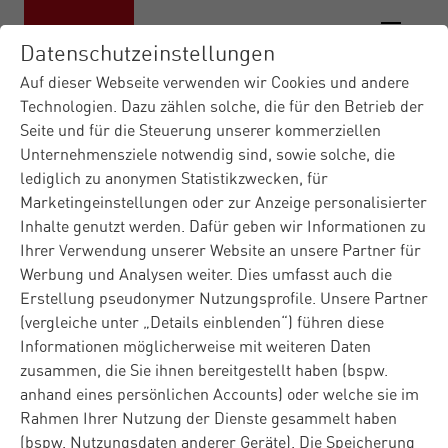
Datenschutzeinstellungen
Auf dieser Webseite verwenden wir Cookies und andere
Technologien. Dazu zählen solche, die für den Betrieb der
Seite und für die Steuerung unserer kommerziellen
Materna IT-Dienstleister
Insights
Blog
|
|
|
Unternehmensziele notwendig sind, sowie solche, die
Enterprise Service Manage...
Business
|
lediglich zu anonymen Statistikzwecken, für
Continuity Manag...
Marketingeinstellungen oder zur Anzeige personalisierter
Inhalte genutzt werden. Dafür geben wir Informationen zu
Ihrer Verwendung unserer Website an unsere Partner für
Blog
Werbung und Analysen weiter. Dies umfasst auch die
31.03.2026
Enterprise Service Management
Erstellung pseudonymer Nutzungsprofile. Unsere Partner
(vergleiche unter „Details einblenden“) führen diese
Business Continuity
Informationen möglicherweise mit weiteren Daten
zusammen, die Sie ihnen bereitgestellt haben (bspw.
Management in der
anhand eines persönlichen Accounts) oder welche sie im
Rahmen Ihrer Nutzung der Dienste gesammelt haben
Praxis: Handlungsfähig
(bspw. Nutzungsdaten anderer Geräte). Die Speicherung