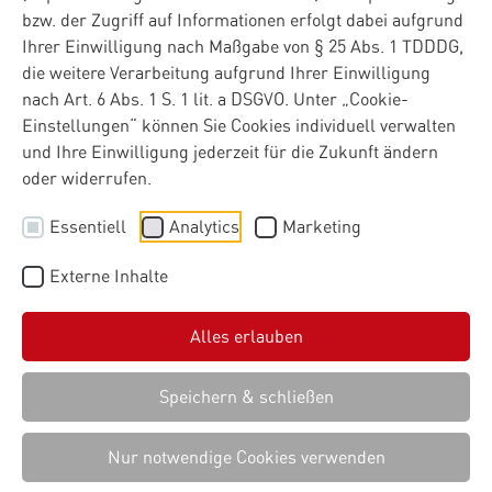
bleiben im Störungsfall
bzw. der Zugriff auf Informationen erfolgt dabei aufgrund
Ihrer Einwilligung nach Maßgabe von § 25 Abs. 1 TDDDG,
die weitere Verarbeitung aufgrund Ihrer Einwilligung
Unternehmen investieren viel Zeit in Strategien, Prozesse
nach Art. 6 Abs. 1 S. 1 lit. a DSGVO. Unter „Cookie-
und IT-Systeme. Doch was passiert, wenn plötzlich ein
Einstellungen“ können Sie Cookies individuell verwalten
zentraler Standort ausfällt, eine kritische Anwendung
und Ihre Einwilligung jederzeit für die Zukunft ändern
nicht mehr erreichbar ist oder eine Lieferkette
oder widerrufen.
unterbrochen wird? Genau für solche Situationen ist
Business Continuity Management (BCM) gedacht.
Essentiell
Analytics
Marketing
Im
ersten Teil unserer Blogserie
haben wir gezeigt,
warum Zusammenarbeit ein entscheidender
Externe Inhalte
Erfolgsfaktor für ein funktionierendes BCM ist. In
diesem Beitrag geht es einen Schritt weiter: Wie lassen
Alles erlauben
sich BCM-Prozesse in der Praxis umsetzen – und wie
können digitale Plattformen Unternehmen dabei
Speichern & schließen
unterstützen?
Nur notwendige Cookies verwenden