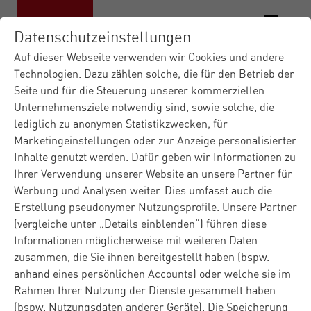
Datenschutzeinstellungen
Auf dieser Webseite verwenden wir Cookies und andere
Technologien. Dazu zählen solche, die für den Betrieb der
Seite und für die Steuerung unserer kommerziellen
Materna IT-Dienstleister
Download
|
Unternehmensziele notwendig sind, sowie solche, die
Whitepaper Gen A...
lediglich zu anonymen Statistikzwecken, für
Marketingeinstellungen oder zur Anzeige personalisierter
Jetzt das KI-
Inhalte genutzt werden. Dafür geben wir Informationen zu
Ihrer Verwendung unserer Website an unsere Partner für
Whitepaper anfordern
Werbung und Analysen weiter. Dies umfasst auch die
Erstellung pseudonymer Nutzungsprofile. Unsere Partner
(vergleiche unter „Details einblenden“) führen diese
Informationen möglicherweise mit weiteren Daten
Sie möchten erfahren wie Sie die Chancen und Potenziale
zusammen, die Sie ihnen bereitgestellt haben (bspw.
der revolutionären KI-Technologie für Ihr Unternehmen
anhand eines persönlichen Accounts) oder welche sie im
identifizieren können? Fordern Sie jetzt das Whitepaper
Rahmen Ihrer Nutzung der Dienste gesammelt haben
an und erfahren Sie, wie Sie das ganze Potenzial von KI
(bspw. Nutzungsdaten anderer Geräte). Die Speicherung
erschließen und für alle Bereiche Ihrer Organisation