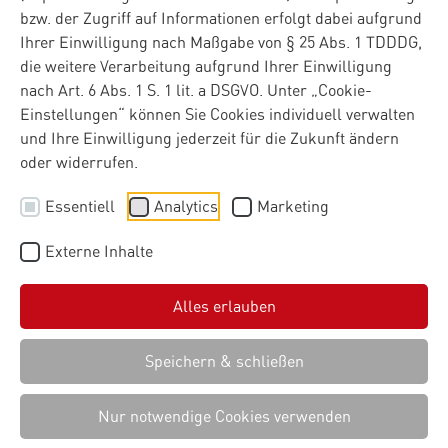
bzw. der Zugriff auf Informationen erfolgt dabei aufgrund
nutzen können.
Ihrer Einwilligung nach Maßgabe von § 25 Abs. 1 TDDDG,
die weitere Verarbeitung aufgrund Ihrer Einwilligung
nach Art. 6 Abs. 1 S. 1 lit. a DSGVO. Unter „Cookie-
Einstellungen“ können Sie Cookies individuell verwalten
und Ihre Einwilligung jederzeit für die Zukunft ändern
oder widerrufen.
Essentiell
Analytics
Marketing
Externe Inhalte
Alles erlauben
Speichern & schließen
Nur notwendige Cookies verwenden