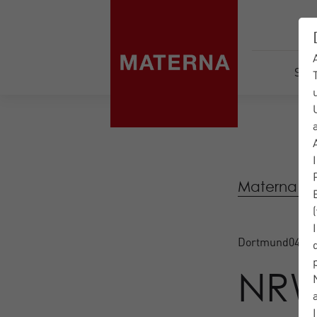
Serv
Materna IT-
Dortmund
04.04
NRW-