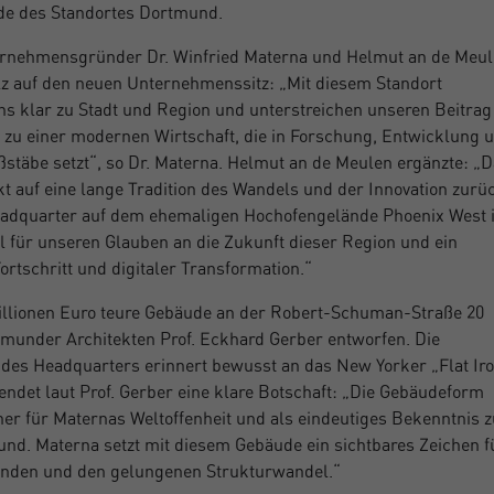
ude des Standortes Dortmund.
ernehmensgründer Dr. Winfried Materna und Helmut an de Meu
olz auf den neuen Unternehmenssitz: „Mit diesem Standort
s klar zu Stadt und Region und unterstreichen unseren Beitrag
zu einer modernen Wirtschaft, die in Forschung, Entwicklung 
stäbe setzt“, so Dr. Materna. Helmut an de Meulen ergänzte: „
kt auf eine lange Tradition des Wandels und der Innovation zurü
adquarter auf dem ehemaligen Hochofengelände Phoenix West i
al für unseren Glauben an die Zukunft dieser Region und ein
ortschritt und digitaler Transformation.“
illionen Euro teure Gebäude an der Robert-Schuman-Straße 20
munder Architekten Prof. Eckhard Gerber entworfen. Die
des Headquarters erinnert bewusst an das New Yorker „Flat Ir
endet laut Prof. Gerber eine klare Botschaft: „Die Gebäudeform
her für Maternas Weltoffenheit und als eindeutiges Bekenntnis 
nd. Materna setzt mit diesem Gebäude ein sichtbares Zeichen f
tenden und den gelungenen Strukturwandel.“