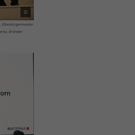
©
l, Oberbürgermeister
terna, Gründer