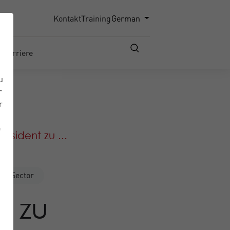
Kontakt
Training
German
Karriere
u
r
r
e
äsident zu ...
lic Sector
t zu