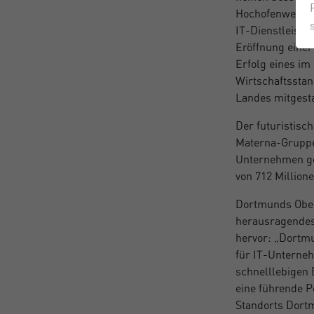
Hochofenwerke d
IT-Dienstleistu
Eröffnung eine
Erfolg eines im
Wirtschaftsstan
Landes mitgesta
Der futuristisc
Materna-Gruppe,
Unternehmen geh
von 712 Million
Dortmunds Ober
herausragendes
hervor: „Dortmu
für IT-Unterneh
schnelllebigen 
eine führende P
Standorts Dortm