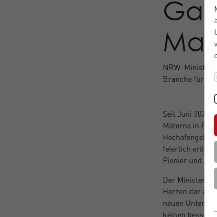
Gast
Mat
NRW-Ministerpr
Branche für No
Seit Juni 2024
Materna in Bet
Hochofengelände
feierlich eröff
Pionier und bet
Der Ministerpr
Herzen der alte
neuen Unterneh
keinen besseren