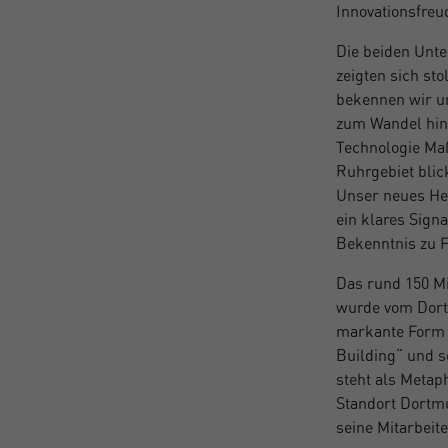
Innovationsfre
Die beiden Unt
zeigten sich st
bekennen wir un
zum Wandel hin 
Technologie Maß
Ruhrgebiet blic
Unser neues He
ein klares Sign
Bekenntnis zu F
Das rund 150 M
wurde vom Dort
markante Form 
Building“ und s
steht als Metap
Standort Dortmu
seine Mitarbei