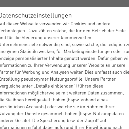
Datenschutzeinstellungen
Auf dieser Webseite verwenden wir Cookies und andere
ices
Branchen
Über Materna
Insights
Partner
Technologien. Dazu zählen solche, die für den Betrieb der Seite
und für die Steuerung unserer kommerziellen
Unternehmensziele notwendig sind, sowie solche, die lediglich z
anonymen Statistikzwecken, für Marketingeinstellungen oder zu
Anzeige personalisierter Inhalte genutzt werden. Dafür geben wi
Informationen zu Ihrer Verwendung unserer Website an unsere
Partner für Werbung und Analysen weiter. Dies umfasst auch di
Dienstleister
Insights
Presse
NRW-Ministerpr
|
|
|
Erstellung pseudonymer Nutzungsprofile. Unsere Partner
(vergleiche unter „Details einblenden“) führen diese
Informationen möglicherweise mit weiteren Daten zusammen,
Presse
Corporate
Verwaltung Digital
Pub
.2025
die Sie ihnen bereitgestellt haben (bspw. anhand eines
persönlichen Accounts) oder welche sie im Rahmen Ihrer
Ministerpräsiden
Nutzung der Dienste gesammelt haben (bspw. Nutzungsdaten
anderer Geräte). Die Speicherung bzw. der Zugriff auf
Informationen erfolgt dabei aufgrund Ihrer Einwilligung nach