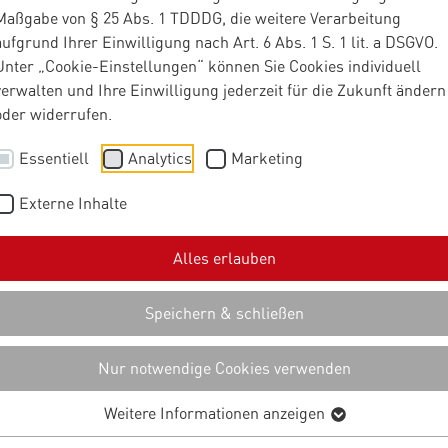
Maßgabe von § 25 Abs. 1 TDDDG, die weitere Verarbeitung
m im Enterprise S
aufgrund Ihrer Einwilligung nach Art. 6 Abs. 1 S. 1 lit. a DSGVO.
Unter „Cookie-Einstellungen“ können Sie Cookies individuell
agement neue R
verwalten und Ihre Einwilligung jederzeit für die Zukunft ändern
oder widerrufen.
stehen
Essentiell
Analytics
Marketing
Externe Inhalte
ird derzeit so emotional diskutiert wie künstliche Intelligenz. 
itätshebel, für andere der schleichende Jobkiller. Dazwischen s
Alles erlauben
und Unternehmen, die sich fragen: Was bedeutet KI ganz konkre
ne Zukunft?
Speichern & schließen
Nur notwendige Cookies verwenden
Weitere Informationen anzeigen