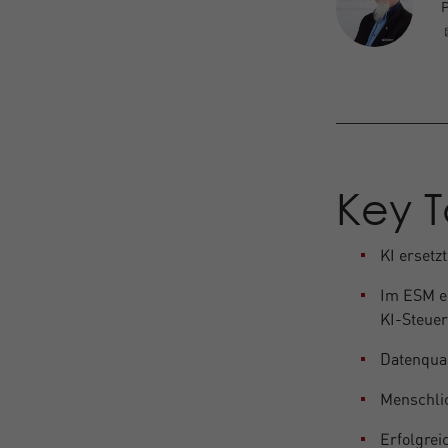
P
Key 
KI ersetz
Im ESM e
KI-Steue
Datenqual
Menschli
Erfolgrei