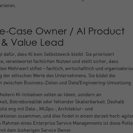
ariieren.
Use‑Case Owner / AI Product
& Value Lead
t dafür, dass KI kein Selbstzweck bleibt. Sie priorisiert
, verantwortet fachlichen Nutzen und stellt sicher, dass
en Mehrwert stiftet – fachlich, wirtschaftlich und organisatoris
g der ethischen Werte des Unternehmens. Sie bildet die
n zwischen Business‑Zielen und Data/Engineering‑Umsetzung
heitern KI‑Initiativen selten an Ideen, sondern an
eit, Betriebsrealität oder fehlender Skalierbarkeit. Deshalb
Rolle eng mit Data‑, MLOps‑, Architektur‑ und
tionen zusammen, und dies findet in einem derzeit hoch-agile
Im Rahmen eines Enterprise Service Managements ist diese Rolle
mit dem bisherigen Service Owner.