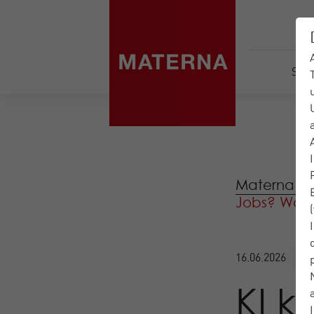
Serv
Materna IT-
Jobs? Warum
Bl
16.06.2026
KI k