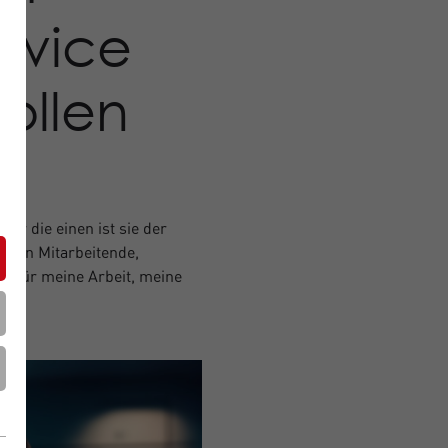
ervice
ollen
Für die einen ist sie der
tehen Mitarbeitende,
t für meine Arbeit, meine