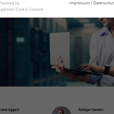
Powered by
Impressum
|
Datenschut
sgalinski Cookie Consent
rank Eggert
Rüdiger Sander