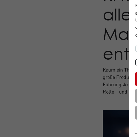
alle
Man
ent
Kaum ein Thema w
große Produktiv
Führungskräfte 
Rolle – und mei