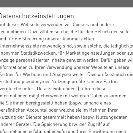
Datenschutzeinstellungen
Auf dieser Webseite verwenden wir Cookies und andere
ices
Branchen
Über Materna
Insights
Partner
Technologien. Dazu zählen solche, die für den Betrieb der Seite
und für die Steuerung unserer kommerziellen
Unternehmensziele notwendig sind, sowie solche, die lediglich z
anonymen Statistikzwecken, für Marketingeinstellungen oder zu
Anzeige personalisierter Inhalte genutzt werden. Dafür geben wi
Informationen zu Ihrer Verwendung unserer Website an unsere
Partner für Werbung und Analysen weiter. Dies umfasst auch di
Dienstleister
Insights
Blog
Enterprise Serv
|
|
|
Erstellung pseudonymer Nutzungsprofile. Unsere Partner
 vor ...
(vergleiche unter „Details einblenden“) führen diese
Informationen möglicherweise mit weiteren Daten zusammen,
die Sie ihnen bereitgestellt haben (bspw. anhand eines
og
Enterprise Service Management
persönlichen Accounts) oder welche sie im Rahmen Ihrer
Nutzung der Dienste gesammelt haben (bspw. Nutzungsdaten
illt Jobs? Warum v
anderer Geräte). Die Speicherung bzw. der Zugriff auf
Informationen erfolgt dabei aufgrund Ihrer Einwilligung nach