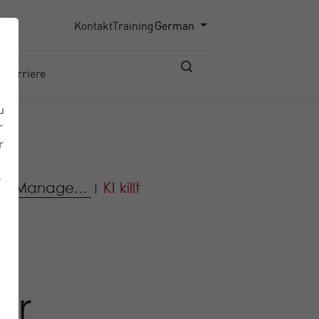
Kontakt
Training
German
Karriere
u
r
r
e
ice Manage...
KI killt
|
or