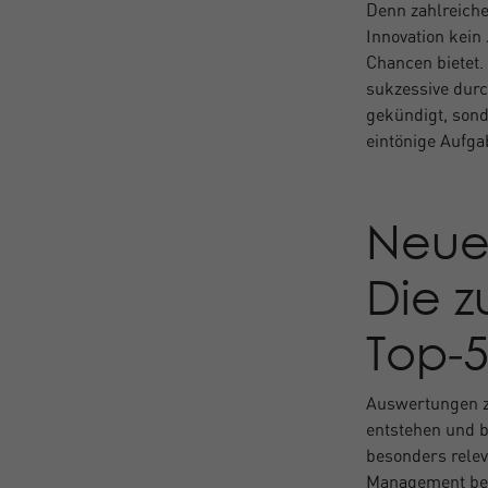
Denn zahlreiche
Innovation kein
Chancen bietet.
sukzessive durc
gekündigt, sond
eintönige Aufg
Neue 
Die z
Top‑5
Auswertungen z
entstehen und b
besonders releva
Management ber