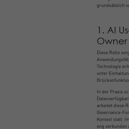
grundsätzlich v
1. AI 
Owner 
Diese Rolle sorg
Anwendungsfälle
Technologie echt
unter Einhaltun
Brückenfunktio
In der Praxis sc
Datenverfügbark
arbeitet diese 
Governance‑Funk
Kontext statt. 
eng verbunden 