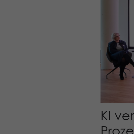
KI ve
Proze