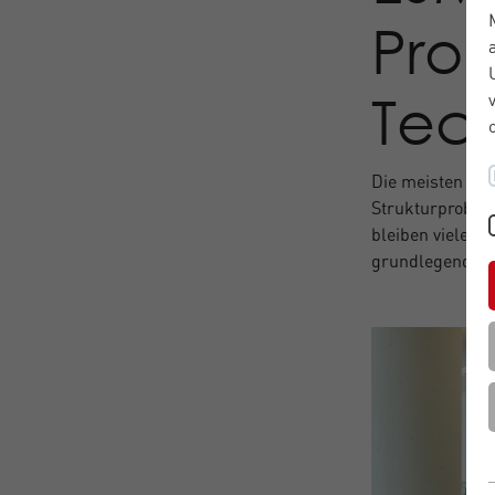
Prob
Tec
Die meisten Un
Strukturproblem
bleiben viele O
grundlegend ver