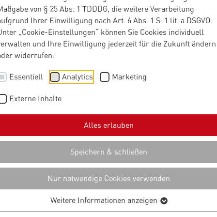
Maßgabe von § 25 Abs. 1 TDDDG, die weitere Verarbeitung
lem ist nicht die
aufgrund Ihrer Einwilligung nach Art. 6 Abs. 1 S. 1 lit. a DSGVO.
Unter „Cookie-Einstellungen“ können Sie Cookies individuell
hnologie
verwalten und Ihre Einwilligung jederzeit für die Zukunft ändern
oder widerrufen.
Essentiell
Analytics
Marketing
ternehmen haben kein Technologieproblem im Service Manageme
. Plattformen sind da. KI ist verfügbar. Tools sind leistungsfäh
Externe Inhalte
rganisationen hinter ihren Möglichkeiten zurück. Warum das so i
ändert – wurde auf der ESM Connect am 25. Februar 2026 in Do
Alles erlauben
Speichern & schließen
Nur notwendige Cookies verwenden
Weitere Informationen anzeigen