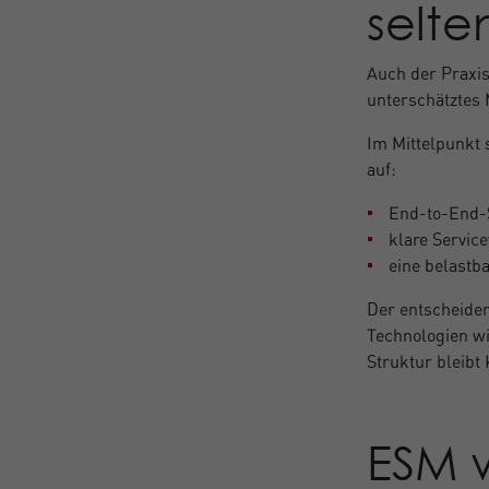
selte
Auch der Praxis
unterschätztes 
Im Mittelpunkt 
auf:
End-to-End-S
klare Servic
eine belastb
Der entscheiden
Technologien wi
Struktur bleibt
ESM 