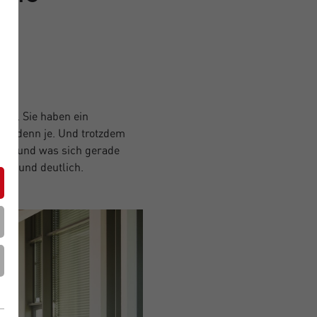
nt. Sie haben ein
iger denn je. Und trotzdem
st – und was sich gerade
rtmund deutlich.