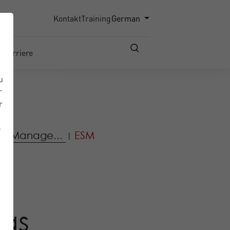
Kontakt
Training
German
Karriere
u
r
r
e
ice Manage...
ESM
|
as