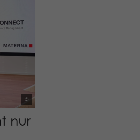
©
t nur