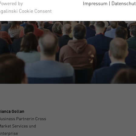
Powered by
Impressum
|
Datenschut
sgalinski Cookie Consent
ianca Gollan
usiness Partnerin Cross
arket Services und
nterprise