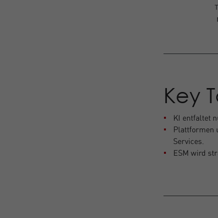
T
Key 
KI entfaltet
Plattformen 
Services.
ESM wird str