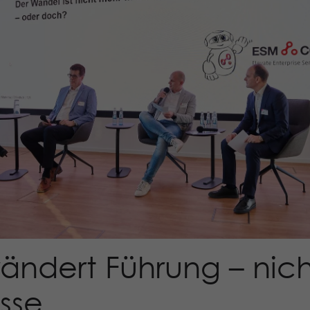
rändert Führung – nich
sse