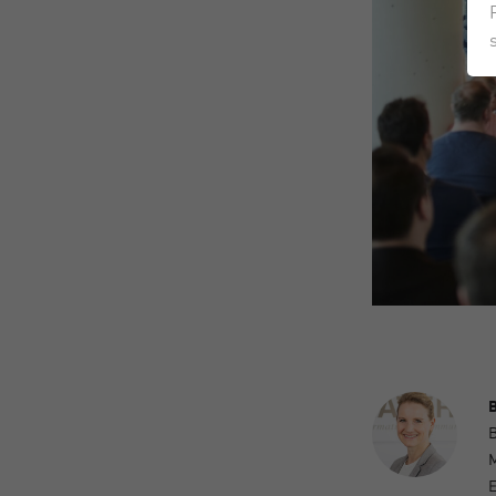
B
B
M
E