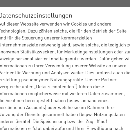
Datenschutzeinstellungen
Auf dieser Webseite verwenden wir Cookies und andere
ices
Branchen
Über Materna
Insights
Partner
Technologien. Dazu zählen solche, die für den Betrieb der Seite
und für die Steuerung unserer kommerziellen
Unternehmensziele notwendig sind, sowie solche, die lediglich z
anonymen Statistikzwecken, für Marketingeinstellungen oder zu
Anzeige personalisierter Inhalte genutzt werden. Dafür geben wi
Informationen zu Ihrer Verwendung unserer Website an unsere
Partner für Werbung und Analysen weiter. Dies umfasst auch di
Dienstleister
Insights
Blog
Enterprise Serv
|
|
|
Erstellung pseudonymer Nutzungsprofile. Unsere Partner
6: Das Pro...
(vergleiche unter „Details einblenden“) führen diese
Informationen möglicherweise mit weiteren Daten zusammen,
die Sie ihnen bereitgestellt haben (bspw. anhand eines
og
Enterprise Service Management
persönlichen Accounts) oder welche sie im Rahmen Ihrer
Nutzung der Dienste gesammelt haben (bspw. Nutzungsdaten
 Connect 2026: D
anderer Geräte). Die Speicherung bzw. der Zugriff auf
Informationen erfolgt dabei aufgrund Ihrer Einwilligung nach