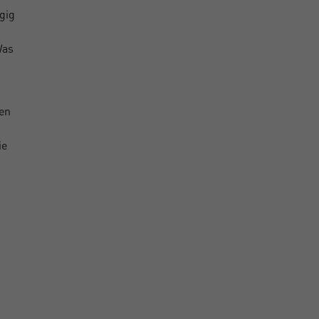
gig
Was
en
ie