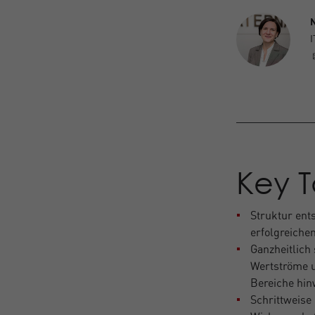
N
I
Key 
Struktur ent
erfolgreichen
Ganzheitlich
Wertströme u
Bereiche hi
Schrittweise 