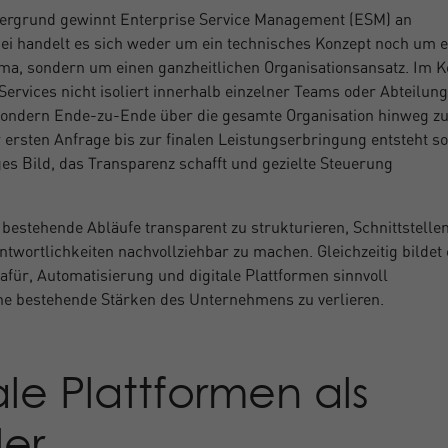
tergrund gewinnt Enterprise Service Management (ESM) an
i handelt es sich weder um ein technisches Konzept noch um e
ma, sondern um einen ganzheitlichen Organisationsansatz. Im K
Services nicht isoliert innerhalb einzelner Teams oder Abteilun
 sondern Ende-zu-Ende über die gesamte Organisation hinweg z
 ersten Anfrage bis zur finalen Leistungserbringung entsteht so
es Bild, das Transparenz schafft und gezielte Steuerung
, bestehende Abläufe transparent zu strukturieren, Schnittstelle
ntwortlichkeiten nachvollziehbar zu machen. Gleichzeitig bildet 
afür, Automatisierung und digitale Plattformen sinnvoll
ne bestehende Stärken des Unternehmens zu verlieren.
ale Plattformen als
ler