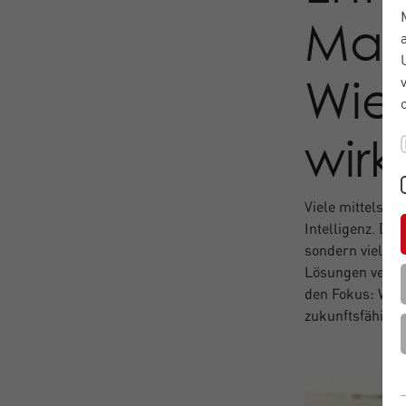
Man
Wie 
wirk
Viele mittelstä
Intelligenz. Den
sondern vielmeh
Lösungen verhind
den Fokus: Wie l
zukunftsfähig s