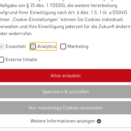
Maßgabe von § 25 Abs. 1 TDDDG, die weitere Verarbeitung
agement im Mitte
aufgrund Ihrer Einwilligung nach Art. 6 Abs. 1 S. 1 lit. a DSGVO.
Unter „Cookie-Einstellungen“ können Sie Cookies individuell
digitale Transfor
verwalten und Ihre Einwilligung jederzeit für die Zukunft ändern
oder widerrufen.
lich gelingt
Essentiell
Analytics
Marketing
Externe Inhalte
ndische Unternehmen investieren bereits in Cloud, Automatisieru
noch bleibt der erhoffte Mehrwert oft aus. Der Grund liegt selte
Alles erlauben
r in den Strukturen dahinter. Fehlende Transparenz, gewachsen
ern, dass Digitalisierung ihr volles Potenzial entfaltet. Damit r
Speichern & schließen
assen sich Services und Prozesse so gestalten, dass sie effizien
ind?
Nur notwendige Cookies verwenden
Weitere Informationen anzeigen