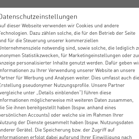
Datenschutzeinstellungen
Auf dieser Webseite verwenden wir Cookies und andere
ices
Branchen
Über Materna
Insights
Partner
Technologien. Dazu zählen solche, die für den Betrieb der Seite
und für die Steuerung unserer kommerziellen
Unternehmensziele notwendig sind, sowie solche, die lediglich z
anonymen Statistikzwecken, für Marketingeinstellungen oder zu
Anzeige personalisierter Inhalte genutzt werden. Dafür geben wi
Informationen zu Ihrer Verwendung unserer Website an unsere
Partner für Werbung und Analysen weiter. Dies umfasst auch di
Dienstleister
Insights
Blog
Enterprise Serv
|
|
|
Erstellung pseudonymer Nutzungsprofile. Unsere Partner
Service Manage...
(vergleiche unter „Details einblenden“) führen diese
Informationen möglicherweise mit weiteren Daten zusammen,
die Sie ihnen bereitgestellt haben (bspw. anhand eines
og
Enterprise Service Management
persönlichen Accounts) oder welche sie im Rahmen Ihrer
Nutzung der Dienste gesammelt haben (bspw. Nutzungsdaten
rprise Service
anderer Geräte). Die Speicherung bzw. der Zugriff auf
Informationen erfolgt dabei aufgrund Ihrer Einwilligung nach