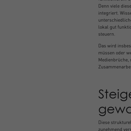
Denn viele dies
integriert. Wiss
unterschiedlich
lokal gut funkti
steuern.
Das wird insbe
müssen oder we
Medienbrüche, m
Zusammenarbeit
Steig
gewa
Diese strukture
zunehmend verst