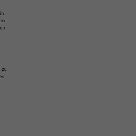
in
ern
gen
u
n zu
es