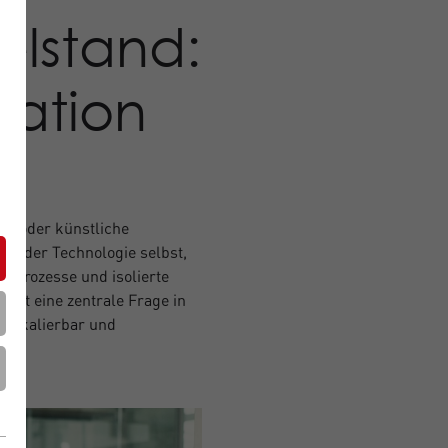
lstand:
mation
ng oder künstliche
n in der Technologie selbst,
e Prozesse und isolierte
ückt eine zentrale Frage in
t, skalierbar und