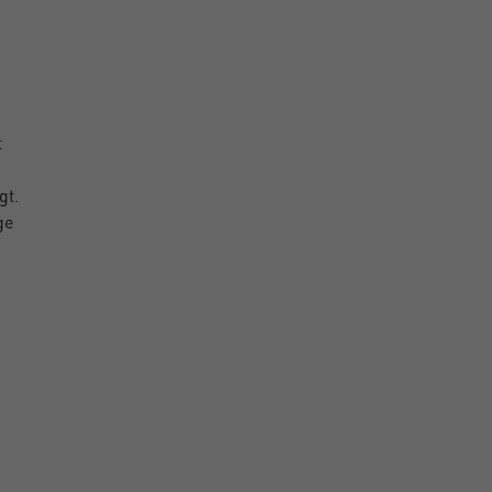
t
gt.
ge