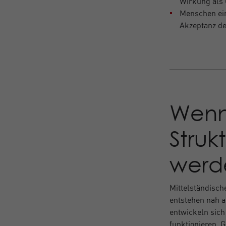
Wirkung als 
Menschen ein
Akzeptanz de
Wenn
Struk
werd
Mittelständisc
entstehen nah a
entwickeln sich
funktionieren. 