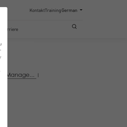
Kontakt
Training
German
Karriere
u
r
r
e
ice Manage...
|