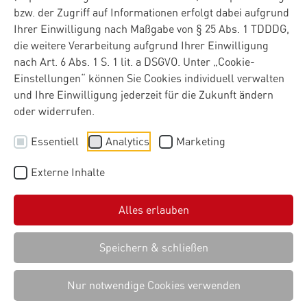
bzw. der Zugriff auf Informationen erfolgt dabei aufgrund
Ihrer Einwilligung nach Maßgabe von § 25 Abs. 1 TDDDG,
Materna präsentiert auf der Abschlusskonferenz
die weitere Verarbeitung aufgrund Ihrer Einwilligung
zentrale Ergebnisse des Forschungsprogramms
nach Art. 6 Abs. 1 S. 1 lit. a DSGVO. Unter „Cookie-
SmartLivingNEXT und lädt Unternehmen, Startups
Einstellungen“ können Sie Cookies individuell verwalten
sowie die Wohnungswirtschaft ein, das
und Ihre Einwilligung jederzeit für die Zukunft ändern
Datenökosystem aktiv weiterzuentwickeln.
oder widerrufen.
Wie lassen sich Wohnen, Energieversorgung und
Essentiell
Analytics
Marketing
Gesundheitsdienstleistungen künftig besser miteinander
verknüpfen? Diese Frage stand im Mittelpunkt der
Externe Inhalte
Abschlusskonferenz des Forschungsprogramms
SmartLivingNEXT in Berlin. Die Veranstaltung zeigte, wie
ein souveräner Datenraum dazu beitragen kann, bislang
Alles erlauben
getrennte Branchen über sichere, standardisierte und
zweckgebundene Datenflüsse miteinander zu verbinden.
Speichern & schließen
Ziel von SmartLivingNEXT ist es, digitale Souveränität in
Deutschland und Europa zu ermöglichen und eine Basis
Nur notwendige Cookies verwenden
für souveräne KI-Services für Bewohnerinnen und