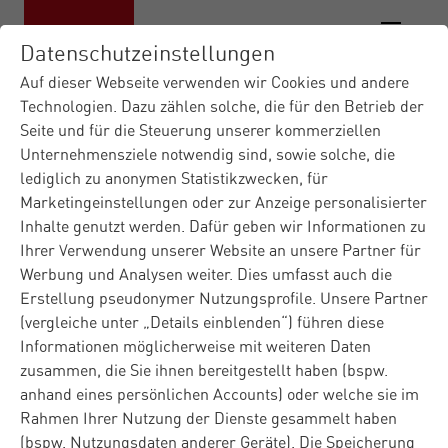
Datenschutzeinstellungen
Auf dieser Webseite verwenden wir Cookies und andere
Technologien. Dazu zählen solche, die für den Betrieb der
Seite und für die Steuerung unserer kommerziellen
Materna IT-Dienstleister
Insights
Presse
|
|
Unternehmensziele notwendig sind, sowie solche, die
SmartLivingNEXT: Datenrau...
|
lediglich zu anonymen Statistikzwecken, für
Marketingeinstellungen oder zur Anzeige personalisierter
Inhalte genutzt werden. Dafür geben wir Informationen zu
Presse
Dortmund
21.05.2026
Ihrer Verwendung unserer Website an unsere Partner für
Werbung und Analysen weiter. Dies umfasst auch die
SmartLivingNEXT:
Erstellung pseudonymer Nutzungsprofile. Unsere Partner
Datenraum verbindet
(vergleiche unter „Details einblenden“) führen diese
Informationen möglicherweise mit weiteren Daten
Wohnen, Energie und
zusammen, die Sie ihnen bereitgestellt haben (bspw.
anhand eines persönlichen Accounts) oder welche sie im
Gesundheit
Rahmen Ihrer Nutzung der Dienste gesammelt haben
(bspw. Nutzungsdaten anderer Geräte). Die Speicherung