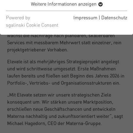
Weitere Informationen anzeigen
technologiegestützte Services anzubieten. Denn viele
Kunden stehen vor der Aufgabe, digitale Lösungen nicht
Powered by
Impressum
|
Datenschutz
nur umzusetzen, sondern diese dauerhaft wirtschaftlich,
sgalinski Cookie Consent
sicher und zuverlässig zu betreiben. Entsprechend
wächst die Nachfrage nach planbaren, skalierbaren
Services mit messbarem Mehrwert statt einzelner, rein
projektgetriebener Vorhaben.
Elevate ist als mehrjähriges Strategieprojekt angelegt
und wird schrittweise umgesetzt. Erste Maßnahmen
laufen bereits und fließen seit Beginn des Jahres 2026 in
Portfolio-, Vertriebs- und Organisationsstrukturen ein.
„Mit Elevate setzen wir unsere strategischen Ziele
konsequent um. Wir stärken unsere Marktposition,
erschließen neue Geschäftschancen und entwickeln
Materna nachhaltig und zukunftsorientiert weiter“, sagt
Michael Hagedorn, CEO der Materna-Gruppe.