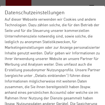
Datenschutzeinstellungen
Auf dieser Webseite verwenden wir Cookies und andere
Technologien. Dazu zählen solche, die für den Betrieb der
Seite und für die Steuerung unserer kommerziellen
Materna IT-Dienstleister
Insights
Presse
|
|
Unternehmensziele notwendig sind, sowie solche, die
Materna schärft strategis...
|
lediglich zu anonymen Statistikzwecken, für
Marketingeinstellungen oder zur Anzeige personalisierter
Inhalte genutzt werden. Dafür geben wir Informationen zu
Presse
Corporate
Dortmund
13.01.2026
Ihrer Verwendung unserer Website an unsere Partner für
Werbung und Analysen weiter. Dies umfasst auch die
Materna schärft
Erstellung pseudonymer Nutzungsprofile. Unsere Partner
strategische
(vergleiche unter „Details einblenden“) führen diese
Informationen möglicherweise mit weiteren Daten
Ausrichtung mit Elevate
zusammen, die Sie ihnen bereitgestellt haben (bspw.
anhand eines persönlichen Accounts) oder welche sie im
Rahmen Ihrer Nutzung der Dienste gesammelt haben
(bspw. Nutzungsdaten anderer Geräte). Die Speicherung