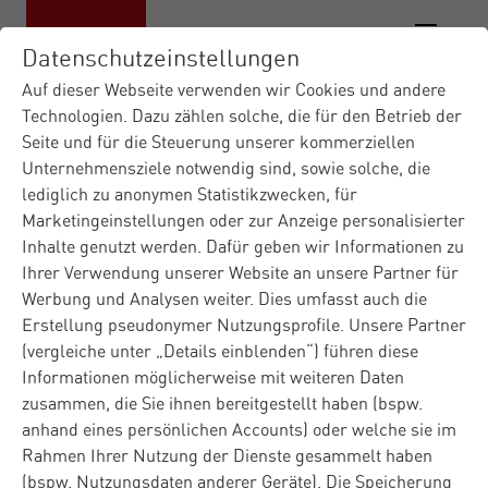
Datenschutzeinstellungen
Auf dieser Webseite verwenden wir Cookies und andere
Technologien. Dazu zählen solche, die für den Betrieb der
Seite und für die Steuerung unserer kommerziellen
Materna IT-Dienstleister
Insights
Blog
|
|
|
Unternehmensziele notwendig sind, sowie solche, die
Digital Experience
Kampf gegen
|
lediglich zu anonymen Statistikzwecken, für
Windmühlen: W...
Marketingeinstellungen oder zur Anzeige personalisierter
Inhalte genutzt werden. Dafür geben wir Informationen zu
Ihrer Verwendung unserer Website an unsere Partner für
Blog
Digital Experience
30.06.2026
Werbung und Analysen weiter. Dies umfasst auch die
Erstellung pseudonymer Nutzungsprofile. Unsere Partner
Kampf gegen
(vergleiche unter „Details einblenden“) führen diese
Windmühlen: Warum
Informationen möglicherweise mit weiteren Daten
zusammen, die Sie ihnen bereitgestellt haben (bspw.
UX kein KI-Prompting ist
anhand eines persönlichen Accounts) oder welche sie im
Rahmen Ihrer Nutzung der Dienste gesammelt haben
Heute muss eigentlich alles eine gute User Experience
(bspw. Nutzungsdaten anderer Geräte). Die Speicherung