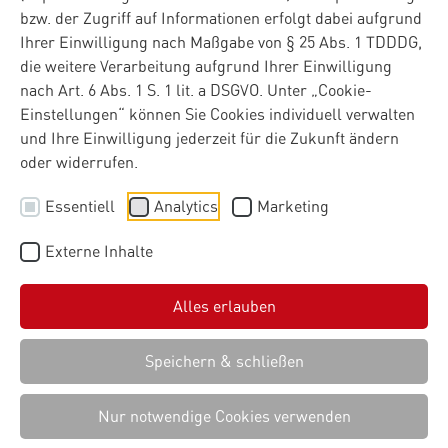
bzw. der Zugriff auf Informationen erfolgt dabei aufgrund
Intelligenz (KI) bietet hier enorme Chancen – wenn sie
Ihrer Einwilligung nach Maßgabe von § 25 Abs. 1 TDDDG,
strategisch, souverän und praxisnah eingeführt wird.
die weitere Verarbeitung aufgrund Ihrer Einwilligung
Warum gerade jetzt der richtige Zeitpunkt ist, KI
nach Art. 6 Abs. 1 S. 1 lit. a DSGVO. Unter „Cookie-
strukturiert in die Wertschöpfung zu integrieren, und wie
Einstellungen“ können Sie Cookies individuell verwalten
mittelständische Unternehmen konkret profitieren
und Ihre Einwilligung jederzeit für die Zukunft ändern
können, zeigt dieser Beitrag.
oder widerrufen.
Essentiell
Analytics
Marketing
Externe Inhalte
Alles erlauben
Speichern & schließen
©
Nur notwendige Cookies verwenden