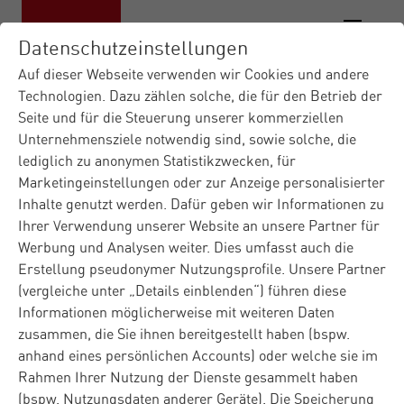
Datenschutzeinstellungen
Auf dieser Webseite verwenden wir Cookies und andere
Technologien. Dazu zählen solche, die für den Betrieb der
Seite und für die Steuerung unserer kommerziellen
Materna IT-Dienstleister
Insights
Blog
|
|
|
Unternehmensziele notwendig sind, sowie solche, die
Data & AI
KI-Services für den deuts...
|
lediglich zu anonymen Statistikzwecken, für
Marketingeinstellungen oder zur Anzeige personalisierter
Inhalte genutzt werden. Dafür geben wir Informationen zu
Blog
Data & AI
05.03.2026
Ihrer Verwendung unserer Website an unsere Partner für
Werbung und Analysen weiter. Dies umfasst auch die
KI-Services für den
Erstellung pseudonymer Nutzungsprofile. Unsere Partner
deutschen Mittelstand
(vergleiche unter „Details einblenden“) führen diese
Informationen möglicherweise mit weiteren Daten
zusammen, die Sie ihnen bereitgestellt haben (bspw.
Der deutsche Mittelstand steht unter Innovationsdruck:
anhand eines persönlichen Accounts) oder welche sie im
Fachkräftemangel, steigende Kosten, volatile Märkte und
Rahmen Ihrer Nutzung der Dienste gesammelt haben
wachsende regulatorische Anforderungen treffen auf
(bspw. Nutzungsdaten anderer Geräte). Die Speicherung
einen enormen Digitalisierungsschub. Künstliche