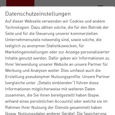
Datenschutzeinstellungen
Auf dieser Webseite verwenden wir Cookies und andere
Technologien. Dazu zählen solche, die für den Betrieb der
Seite und für die Steuerung unserer kommerziellen
Materna IT-Dienstleister
Branchen
|
|
Unternehmensziele notwendig sind, sowie solche, die
Agrarwirtschaft
Was ist AgIN
|
lediglich zu anonymen Statistikzwecken, für
Marketingeinstellungen oder zur Anzeige personalisierter
Worum geht es beim
Inhalte genutzt werden. Dafür geben wir Informationen zu
Ihrer Verwendung unserer Website an unsere Partner für
Common Connector
Werbung und Analysen weiter. Dies umfasst auch die
Erstellung pseudonymer Nutzungsprofile. Unsere Partner
der
(vergleiche unter „Details einblenden“) führen diese
Datenrauminitiative
Informationen möglicherweise mit weiteren Daten
zusammen, die Sie ihnen bereitgestellt haben (bspw.
„AgIN“?
anhand eines persönlichen Accounts) oder welche sie im
Rahmen Ihrer Nutzung der Dienste gesammelt haben
Die Agricultural Electronics Foundation (AEF)
(bspw. Nutzungsdaten anderer Geräte). Die Speicherung