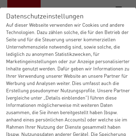
Datenschutzeinstellungen
Auf dieser Webseite verwenden wir Cookies und andere
Technologien. Dazu zählen solche, die für den Betrieb der
Seite und für die Steuerung unserer kommerziellen
Materna IT-Dienstleister
|
Unternehmensziele notwendig sind, sowie solche, die
Kontaktformular DE
lediglich zu anonymen Statistikzwecken, für
Marketingeinstellungen oder zur Anzeige personalisierter
Kontakt
Inhalte genutzt werden. Dafür geben wir Informationen zu
Ihrer Verwendung unserer Website an unsere Partner für
Werbung und Analysen weiter. Dies umfasst auch die
Erstellung pseudonymer Nutzungsprofile. Unsere Partner
Sie haben Fragen zu Materna oder zu unseren Produkten
(vergleiche unter „Details einblenden“) führen diese
und Lösungen? Füllen Sie gerne das Kontaktformular
Informationen möglicherweise mit weiteren Daten
aus und wir melden uns rasch bei Ihnen. Bei
zusammen, die Sie ihnen bereitgestellt haben (bspw.
technischen Problemen ist unser
Kunden-Service
für Sie
anhand eines persönlichen Accounts) oder welche sie im
da.
Rahmen Ihrer Nutzung der Dienste gesammelt haben
(bspw. Nutzungsdaten anderer Geräte). Die Speicherung