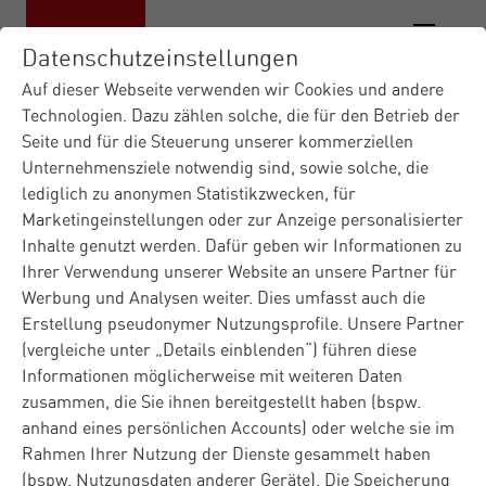
Datenschutzeinstellungen
Auf dieser Webseite verwenden wir Cookies und andere
Technologien. Dazu zählen solche, die für den Betrieb der
Seite und für die Steuerung unserer kommerziellen
Materna IT-Dienstleister
|
Unternehmensziele notwendig sind, sowie solche, die
Kontaktformular DE
lediglich zu anonymen Statistikzwecken, für
Marketingeinstellungen oder zur Anzeige personalisierter
Kontakt
Inhalte genutzt werden. Dafür geben wir Informationen zu
Ihrer Verwendung unserer Website an unsere Partner für
Werbung und Analysen weiter. Dies umfasst auch die
Erstellung pseudonymer Nutzungsprofile. Unsere Partner
Sie haben Fragen zu Materna oder zu unseren Produkten
(vergleiche unter „Details einblenden“) führen diese
und Lösungen? Füllen Sie gerne das Kontaktformular
Informationen möglicherweise mit weiteren Daten
aus und wir melden uns rasch bei Ihnen. Bei
zusammen, die Sie ihnen bereitgestellt haben (bspw.
technischen Problemen ist unser
Kunden-Service
für Sie
anhand eines persönlichen Accounts) oder welche sie im
da.
Rahmen Ihrer Nutzung der Dienste gesammelt haben
(bspw. Nutzungsdaten anderer Geräte). Die Speicherung