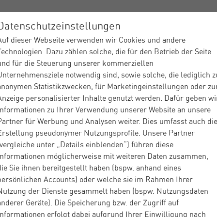
Datenschutzeinstellungen
Auf dieser Webseite verwenden wir Cookies und andere
ices
Branchen
Über Materna
Insights
Partner
Technologien. Dazu zählen solche, die für den Betrieb der Seite
und für die Steuerung unserer kommerziellen
Unternehmensziele notwendig sind, sowie solche, die lediglich z
anonymen Statistikzwecken, für Marketingeinstellungen oder zu
Anzeige personalisierter Inhalte genutzt werden. Dafür geben wi
Informationen zu Ihrer Verwendung unserer Website an unsere
Partner für Werbung und Analysen weiter. Dies umfasst auch di
aktformular DE
Erstellung pseudonymer Nutzungsprofile. Unsere Partner
(vergleiche unter „Details einblenden“) führen diese
Informationen möglicherweise mit weiteren Daten zusammen,
die Sie ihnen bereitgestellt haben (bspw. anhand eines
persönlichen Accounts) oder welche sie im Rahmen Ihrer
Nutzung der Dienste gesammelt haben (bspw. Nutzungsdaten
takt
anderer Geräte). Die Speicherung bzw. der Zugriff auf
Informationen erfolgt dabei aufgrund Ihrer Einwilligung nach