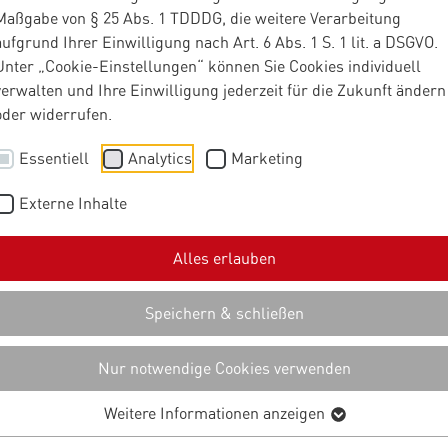
Maßgabe von § 25 Abs. 1 TDDDG, die weitere Verarbeitung
aufgrund Ihrer Einwilligung nach Art. 6 Abs. 1 S. 1 lit. a DSGVO.
en zu Materna oder zu unseren Produkten und Lösungen? Füllen
Unter „Cookie-Einstellungen“ können Sie Cookies individuell
ontaktformular aus und wir melden uns rasch bei Ihnen. Bei
verwalten und Ihre Einwilligung jederzeit für die Zukunft ändern
oblemen ist unser
Kunden-Service
für Sie da.
oder widerrufen.
Essentiell
Analytics
Marketing
Externe Inhalte
Alles erlauben
Speichern & schließen
Nur notwendige Cookies verwenden
Weitere Informationen anzeigen