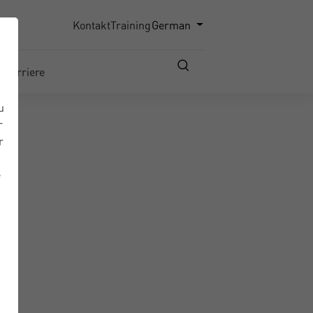
Kontakt
Training
German
Karriere
u
r
r
e