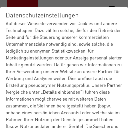
Datenschutzeinstellungen
Auf dieser Webseite verwenden wir Cookies und andere
Technologien. Dazu zählen solche, die für den Betrieb der
Seite und für die Steuerung unserer kommerziellen
Materna IT-Dienstleister
|
Unternehmensziele notwendig sind, sowie solche, die
Kontaktformular DE
lediglich zu anonymen Statistikzwecken, für
Marketingeinstellungen oder zur Anzeige personalisierter
Kontakt
Inhalte genutzt werden. Dafür geben wir Informationen zu
Ihrer Verwendung unserer Website an unsere Partner für
Werbung und Analysen weiter. Dies umfasst auch die
Erstellung pseudonymer Nutzungsprofile. Unsere Partner
Sie haben Fragen zu Materna oder zu unseren Produkten
(vergleiche unter „Details einblenden“) führen diese
und Lösungen? Füllen Sie gerne das Kontaktformular
Informationen möglicherweise mit weiteren Daten
aus und wir melden uns rasch bei Ihnen. Bei
zusammen, die Sie ihnen bereitgestellt haben (bspw.
technischen Problemen ist unser
Kunden-Service
für Sie
anhand eines persönlichen Accounts) oder welche sie im
da.
Rahmen Ihrer Nutzung der Dienste gesammelt haben
(bspw. Nutzungsdaten anderer Geräte). Die Speicherung